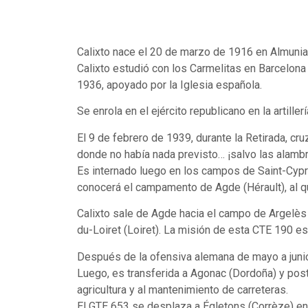
Calixto nace el 20 de marzo de 1916 en Almunia 
Calixto estudió con los Carmelitas en Barcelona 
1936, apoyado por la Iglesia española.
Se enrola en el ejército republicano en la artill
El 9 de febrero de 1939, durante la Retirada, cr
donde no había nada previsto… ¡salvo las alambr
Es internado luego en los campos de Saint-Cyp
conocerá el campamento de Agde (Hérault), al q
Calixto sale de Agde hacia el campo de Argelès 
du-Loiret (Loiret). La misión de esta CTE 190 e
Después de la ofensiva alemana de mayo a junio
Luego, es transferida a Agonac (Dordoña) y pos
agricultura y al mantenimiento de carreteras.
El GTE 653 se desplaza a Égletons (Corrèze) en