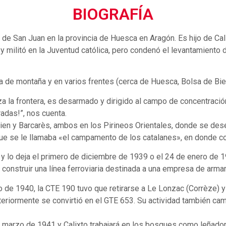
BIOGRAFÍA
de San Juan en la provincia de Huesca en Aragón. Es hijo de Cal
y militó en la Juventud católica, pero condenó el levantamiento 
ería de montaña y en varios frentes (cerca de Huesca, Bolsa de Bie
uza la frontera, es desarmado y dirigido al campo de concentraci
adas!”, nos cuenta.
rien y Barcarès, ambos en los Pirineos Orientales, donde se de
ue se le llamaba «el campamento de los catalanes», en donde con
y lo deja el primero de diciembre de 1939 o el 24 de enero de 
s construir una línea ferroviaria destinada a una empresa de arm
 de 1940, la CTE 190 tuvo que retirarse a Le Lonzac (Corrèze) y
teriormente se convirtió en el GTE 653. Su actividad también ca
 marzo de 1941 y Calixto trabajará en los bosques como leñador