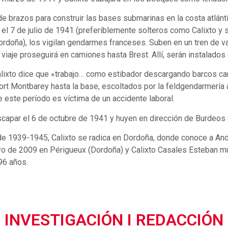
 brazos para construir las bases submarinas en la costa atlántica
el 7 de julio de 1941 (preferiblemente solteros como Calixto y 
ordoña), los vigilan gendarmes franceses. Suben en un tren de 
 viaje proseguirá en camiones hasta Brest. Allí, serán instalados
Calixto dice que «trabajo… como estibador descargando barcos c
ort Montbarey hasta la base, escoltados por la feldgendarmería 
 este período es víctima de un accidente laboral.
capar el 6 de octubre de 1941 y huyen en dirección de Burdeos 
a de 1939-1945, Calixto se radica en Dordoña, donde conoce a An
o de 2009 en Périgueux (Dordoña) y Calixto Casales Esteban mu
96 años.
INVESTIGACIÓN I REDACCIÓN