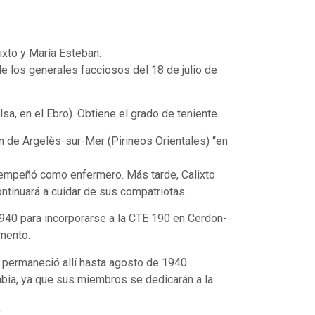
ixto y María Esteban.
de los generales facciosos del 18 de julio de
lsa, en el Ebro). Obtiene el grado de teniente.
ón de Argelès-sur-Mer (Pirineos Orientales) “en
sempeñó como enfermero. Más tarde, Calixto
tinuará a cuidar de sus compatriotas.
1940 para incorporarse a la CTE 190 en Cerdon-
amento.
 permaneció allí hasta agosto de 1940.
mbia, ya que sus miembros se dedicarán a la
.