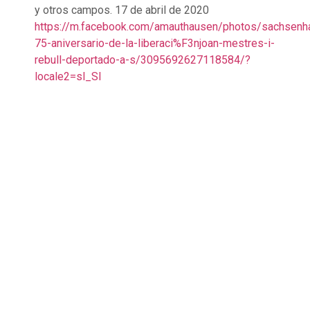
y otros campos. 17 de abril de 2020
https://m.facebook.com/amauthausen/photos/sachsenh
75-aniversario-de-la-liberaci%F3njoan-mestres-i-
rebull-deportado-a-s/3095692627118584/?
locale2=sl_SI