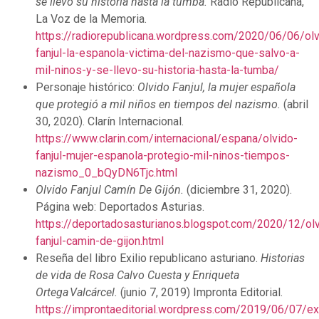
se llevó su historia hasta la tumba.
Radio Republicana,
La Voz de la Memoria.
https://radiorepublicana.wordpress.com/2020/06/06/olv
fanjul-la-espanola-victima-del-nazismo-que-salvo-a-
mil-ninos-y-se-llevo-su-historia-hasta-la-tumba/
Personaje histórico:
Olvido Fanjul, la mujer española
que protegió a mil niños en tiempos del nazismo.
(abril
30, 2020). Clarín Internacional.
https://www.clarin.com/internacional/espana/olvido-
fanjul-mujer-espanola-protegio-mil-ninos-tiempos-
nazismo_0_bQyDN6Tjc.html
Olvido Fanjul Camín De Gijón.
(diciembre 31, 2020).
Página web: Deportados Asturias.
https://deportadosasturianos.blogspot.com/2020/12/olv
fanjul-camin-de-gijon.html
Reseña del libro Exilio republicano asturiano.
Historias
de vida de Rosa Calvo Cuesta y Enriqueta
Ortega Valcárcel.
(junio 7, 2019) Impronta Editorial.
https://improntaeditorial.wordpress.com/2019/06/07/exi